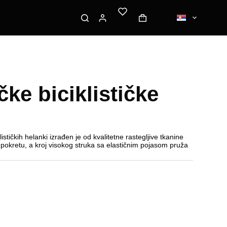
ke biciklističke
stičkih helanki izrađen je od kvalitetne rastegljive tkanine
pokretu, a kroj visokog struka sa elastičnim pojasom pruža