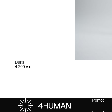
Duks
4.200
rsd
Pomoć