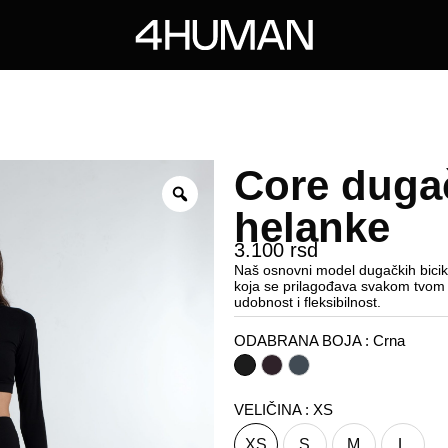
Core dugač
helanke
3.100
rsd
Naš osnovni model dugačkih bicikli
koja se prilagođava svakom tvom 
udobnost i fleksibilnost.
ODABRANA BOJA
: Crna
VELIČINA
: XS
XS
S
M
L