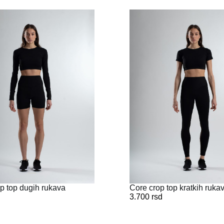
 top dugih rukava
Core crop top kratkih ruka
3.700
rsd