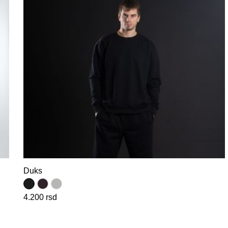
Duks
4.200
rsd