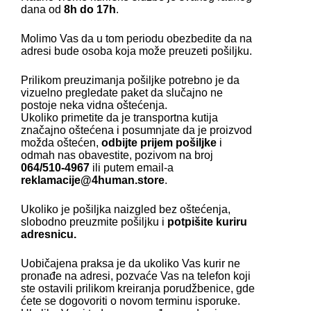
dana od
8h do 17h
.
Molimo Vas da u tom periodu obezbedite da na
adresi bude osoba koja može preuzeti pošiljku.
Prilikom preuzimanja pošiljke potrebno je da
vizuelno pregledate paket da slučajno ne
postoje neka vidna oštećenja.
Ukoliko primetite da je transportna kutija
značajno oštećena i posumnjate da je proizvod
možda oštećen,
odbijte prijem pošiljke
i
odmah nas obavestite, pozivom na broj
064/510-4967
ili putem email-a
reklamacije@4human.store
.
Ukoliko je pošiljka naizgled bez oštećenja,
slobodno preuzmite pošiljku i
potpišite kuriru
adresnicu.
Uobičajena praksa je da ukoliko Vas kurir ne
pronađe na adresi, pozvaće Vas na telefon koji
ste ostavili prilikom kreiranja porudžbenice, gde
ćete se dogovoriti o novom terminu isporuke.