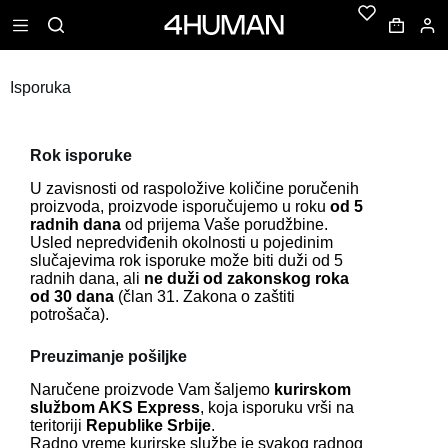
P
r
e
đ
Isporuka
i
n
a
s
Rok isporuke
a
d
U zavisnosti od raspoložive količine poručenih
r
proizvoda, proizvode isporučujemo u roku
od 5
ž
radnih dana
od prijema Vaše porudžbine.
a
Usled nepredviđenih okolnosti u pojedinim
j
slučajevima rok isporuke može biti duži od 5
radnih dana, ali
ne duži od zakonskog roka
od 30 dana
(član 31. Zakona o zaštiti
potrošača).
Preuzimanje pošiljke
Naručene proizvode Vam šaljemo
kurirskom
službom AKS Express
, koja isporuku vrši na
teritoriji
Republike Srbije
.
Radno vreme kurirske službe je svakog radnog