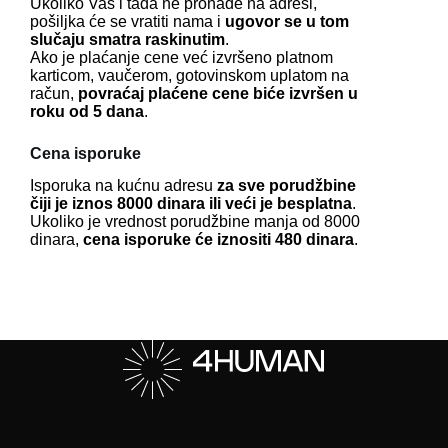
Ukoliko Vas i tada ne pronađe na adresi,
pošiljka će se vratiti nama i
ugovor se u tom
slučaju smatra raskinutim
.
Ako je plaćanje cene već izvršeno platnom
karticom, vaučerom, gotovinskom uplatom na
račun,
povraćaj plaćene cene biće izvršen u
roku od 5 dana
.
Cena isporuke
Isporuka na kućnu adresu
za sve porudžbine
čiji je iznos 8000 dinara ili veći je besplatna
.
Ukoliko je vrednost porudžbine manja od 8000
dinara,
cena isporuke će iznositi 480 dinara
.