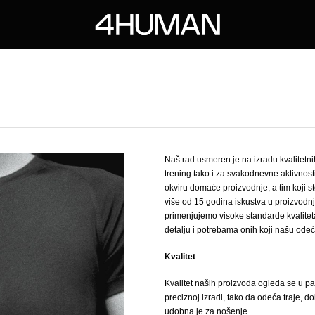
Naš rad usmeren je na izradu kvalitet
trening tako i za svakodnevne aktivnosti.
okviru domaće proizvodnje, a tim koji 
više od 15 godina iskustva u proizvodn
primenjujemo visoke standarde kvalite
detalju i potrebama onih koji našu ode
Kvalitet
Kvalitet naših proizvoda ogleda se u pa
preciznoj izradi, tako da odeća traje, do
udobna je za nošenje.