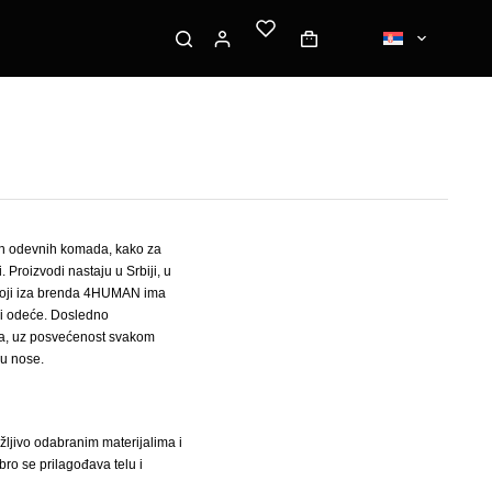
nih odevnih komada, kako za
 Proizvodi nastaju u Srbiji, u
stoji iza brenda 4HUMAN ima
ji odeće. Dosledno
ta, uz posvećenost svakom
ću nose.
žljivo odabranim materijalima i
bro se prilagođava telu i