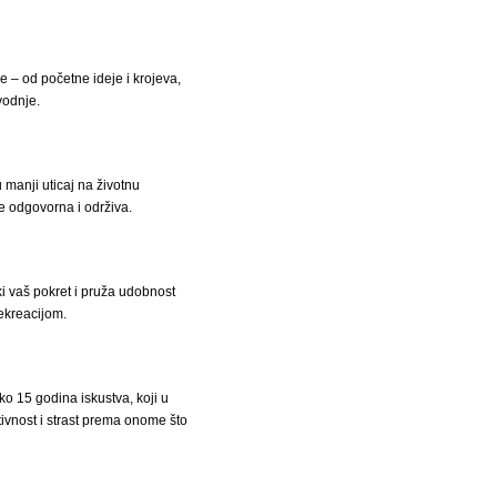
 – od početne ideje i krojeva,
vodnje.
u manji uticaj na životnu
e odgovorna i održiva.
i vaš pokret i pruža udobnost
rekreacijom.
ko 15 godina iskustva, koji u
ivnost i strast prema onome što