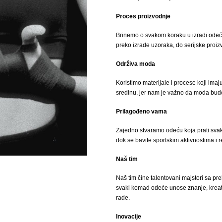
Proces proizvodnje
Brinemo o svakom koraku u izradi odeće
preko izrade uzoraka, do serijske proiz
Održiva moda
Koristimo materijale i procese koji imaj
sredinu, jer nam je važno da moda bud
Prilagođeno vama
Zajedno stvaramo odeću koja prati svak
dok se bavite sportskim aktivnostima i 
Naš tim
Naš tim čine talentovani majstori sa pre
svaki komad odeće unose znanje, kreat
rade.
Inovacije